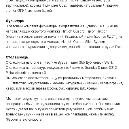
Орех Пацифик натуральный (H3700 ST10, направление текстуры
вертикальное), кромка 1 мм цвет Орех Пацифик натуральный, задняя
стенка ХДФ 4 мм, цвет белый.
Фурнитура
В базовый комплект фурнитуры входят петли и выдвижные ящики на
направляющих скрытого монтажа Hettich Quadro, Tip-on Hettich
(механизм открывания от нажатия), Выдвижной ящик (корпус ЛДСП) на
направляющих скрытого монтажа Hettich Quadro SilentSystem
частичного выдвижения с доводчиком, способ открывания от ручки Гола.
Столешница
Столешница на столе в пластике Byspan, цвет 365 Дуб каньон SWN.
Столешница на гарнитуре искусственный камень Grandex D цвет D312
Pietra Absorb толщина 40.
Вы можете заказать столешницу из различных материалов, включая
HPL-пластик, искусственный камень, натуральный камень, керамогранит,
кварц или массив дерева (сосна, бук, карагач, дуб, ясень).
Мы проектируем кухни на заказ по индивидуальным размерам,
превращая обычные подоконники в уютные барные зоны. Это экономит
место и делает вашу кухню по-настоящему уникальной. Чтобы узнать
точную цену кухни на заказ в вашей комплектации, нажмите кнопку
"Рассчитать стоимость"