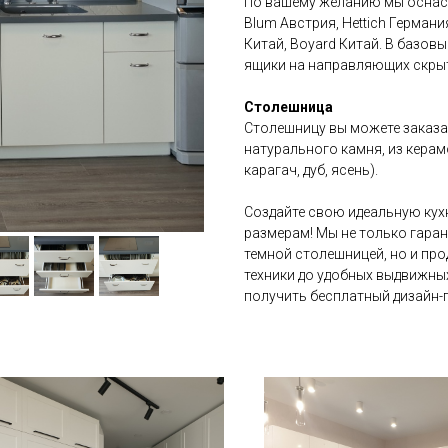
По вашему желанию мы оснас
Blum Австрия, Hettich Германия
Китай, Boyard Китай. В базов
ящики на направляющих скры
Столешница
Столешницу вы можете заказат
натурального камня, из керамо
карагач, дуб, ясень).
Создайте свою идеальную кух
размерам! Мы не только гара
темной столешницей, но и пр
техники до удобных выдвижных
получить бесплатный дизайн-п