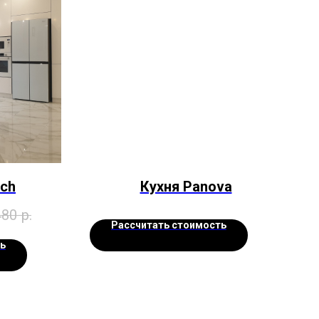
ach
Кухня Panova
480
р.
Рассчитать стоимость
ь