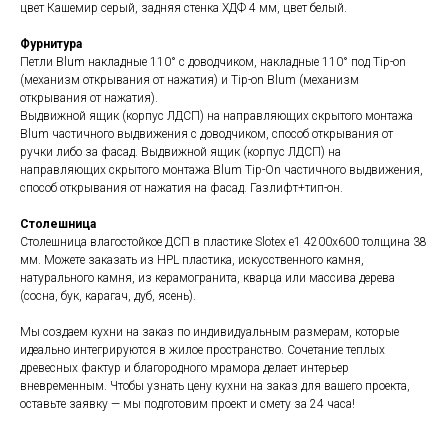
цвет Кашемир серый, задняя стенка ХДФ 4 мм, цвет белый.
Фурнитура
Петли Blum накладные 110° с доводчиком, накладные 110° под Tip-on
(механизм открывания от нажатия) и Tip-on Blum (механизм
открывания от нажатия).
Выдвижной ящик (корпус ЛДСП) на направляющих скрытого монтажа
Blum частичного выдвижения с доводчиком, способ открывания от
ручки либо за фасад. Выдвижной ящик (корпус ЛДСП) на
направляющих скрытого монтажа Blum Tip-On частичного выдвижения,
способ открывания от нажатия на фасад. Газлифт+тип-он.
Столешница
Столешница влагостойкое ДСП в пластике Slotex e1 4200х600 толщина 38
мм. Можете заказать из HPL пластика, искусственного камня,
натурального камня, из керамогранита, кварца или массива дерева
(сосна, бук, карагач, дуб, ясень).
Мы создаем кухни на заказ по индивидуальным размерам, которые
идеально интегрируются в жилое пространство. Сочетание теплых
древесных фактур и благородного мрамора делает интерьер
вневременным. Чтобы узнать цену кухни на заказ для вашего проекта,
оставьте заявку — мы подготовим проект и смету за 24 часа!