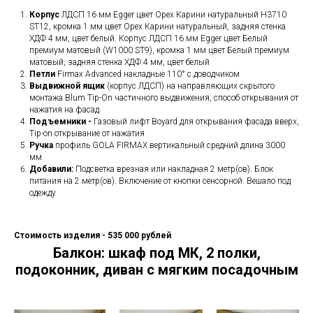
Корпус
ЛДСП 16 мм Egger цвет Орех Карини натуральный H3710
ST12, кромка 1 мм цвет Орех Карини натуральный, задняя стенка
ХДФ 4 мм, цвет белый. Корпус ЛДСП 16 мм Egger цвет Белый
премиум матовый (W1000 ST9), кромка 1 мм цвет Белый премиум
матовый, задняя стенка ХДФ 4 мм, цвет белый
Петли
Firmax Advanced накладные 110° с доводчиком
Выдвижной ящик
(корпус ЛДСП) на направляющих скрытого
монтажа Blum Tip-On частичного выдвижения, способ открывания от
нажатия на фасад
Подъемники -
Газовый лифт Boyard для открывания фасада вверх,
Tip-on открывание от нажатия
Ручка
профиль GOLA FIRMAX вертикальный средний длина 3000
мм
Добавили:
Подсветка врезная или накладная 2 метр(ов). Блок
питания на 2 метр(ов). Включение от кнопки сенсорной. Вешало под
одежду
Стоимость изделия - 535 000 рублей
Балкон: шкаф под МК, 2 полки,
подоконник, диван с мягким посадочным