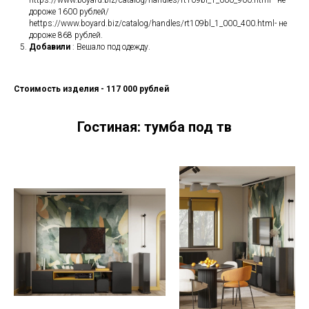
https://www.boyard.biz/catalog/handles/rt109bl_1_000_900.html - не
дороже 1600 рублей/
hеttps://www.boyard.biz/catalog/handles/rt109bl_1_000_400.html- не
дороже 868 рублей.
Добавили
: Вешало под одежду.
Стоимость изделия - 117 000 рублей
Гостиная: тумба под тв