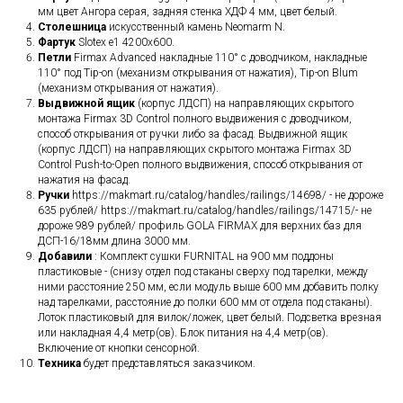
мм цвет Ангора серая, задняя стенка ХДФ 4 мм, цвет белый.
Столешница
искусственный камень Neomarm N.
Фартук
Slotex e1 4200х600.
Петли
Firmax Advanced накладные 110° с доводчиком, накладные
110° под Tip-on (механизм открывания от нажатия), Tip-on Blum
(механизм открывания от нажатия).
Выдвижной ящик
(корпус ЛДСП) на направляющих скрытого
монтажа Firmax 3D Control полного выдвижения с доводчиком,
способ открывания от ручки либо за фасад. Выдвижной ящик
(корпус ЛДСП) на направляющих скрытого монтажа Firmax 3D
Control Push-to-Open полного выдвижения, способ открывания от
нажатия на фасад.
Ручки
https://makmart.ru/catalog/handles/railings/14698/ - не дороже
635 рублей/ https://makmart.ru/catalog/handles/railings/14715/- не
дороже 989 рублей/ профиль GOLA FIRMAX для верхних баз для
ДСП-16/18мм длина 3000 мм.
Добавили
: Комплект сушки FURNITAL на 900 мм поддоны
пластиковые - (снизу отдел под стаканы сверху под тарелки, между
ними расстояние 250 мм, если модуль выше 600 мм добавить полку
над тарелками, расстояние до полки 600 мм от отдела под стаканы).
Лоток пластиковый для вилок/ложек, цвет белый. Подсветка врезная
или накладная 4,4 метр(ов). Блок питания на 4,4 метр(ов).
Включение от кнопки сенсорной.
Техника
будет представляться заказчиком.