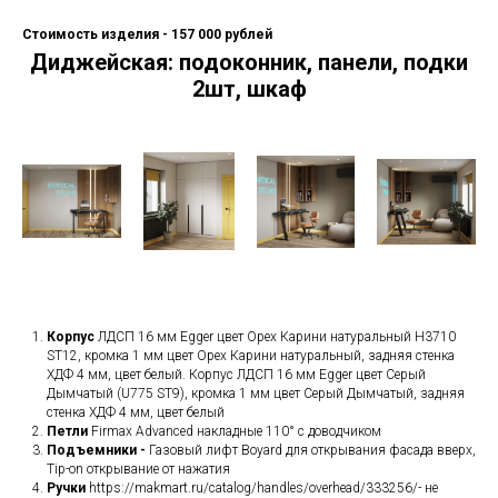
Стоимость изделия - 157 000 рублей
Диджейская: подоконник, панели, подки
2шт, шкаф
Корпус
ЛДСП 16 мм Egger цвет Орех Карини натуральный H3710
ST12, кромка 1 мм цвет Орех Карини натуральный, задняя стенка
ХДФ 4 мм, цвет белый. Корпус ЛДСП 16 мм Egger цвет Серый
Дымчатый (U775 ST9), кромка 1 мм цвет Серый Дымчатый, задняя
стенка ХДФ 4 мм, цвет белый
Петли
Firmax Advanced накладные 110° с доводчиком
Подъемники -
Газовый лифт Boyard для открывания фасада вверх,
Tip-on открывание от нажатия
Ручки
https://makmart.ru/catalog/handles/overhead/333256/- не